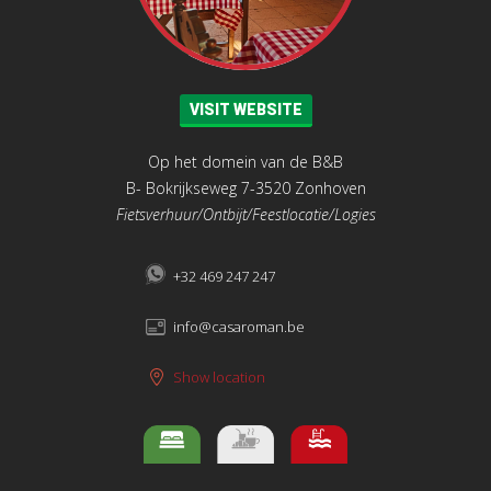
VISIT WEBSITE
Op het domein van de B&B
B- Bokrijkseweg 7-3520 Zonhoven
Fietsverhuur/Ontbijt/Feestlocatie/Logies
+32 469 247 247
info@casaroman.be
Show location