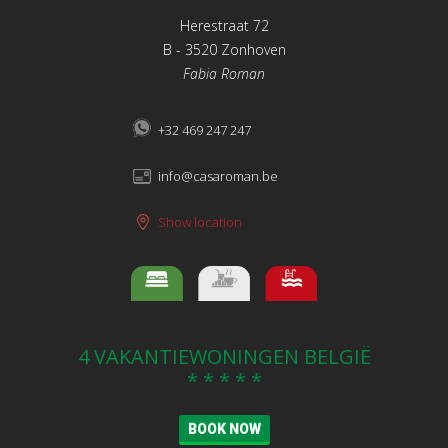
Herestraat 72
B - 3520 Zonhoven
Fabia Roman
+32 469 247 247
info@casaroman.be
Show location
4 VAKANTIEWONINGEN BELGIË
* * * * *
BOOK NOW